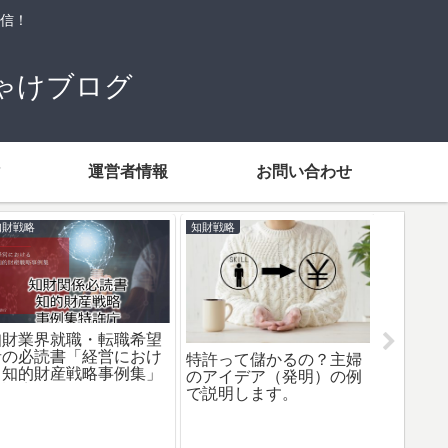
信！
ゃけブログ
運営者情報
お問い合わせ
知財戦略
企業知財部
就職・転職希望
書「経営におけ
特許って儲かるの？主婦
産戦略事例集」
のアイデア（発明）の例
で説明します。
企業知財部とは
容（発明発掘）を