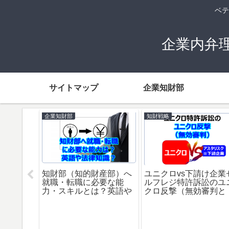
ベテ
企業内弁
サイトマップ
企業知財部
企業知財部
知財戦略
知
知財部（知的財産部）へ
ユニクロvs下請け企業セ
ユ
就職・転職に必要な能
ルフレジ特許訴訟のユニ
対
力・スキルとは？英語や
クロ反撃（無効審判と
（
法律知識？
は？）
グ