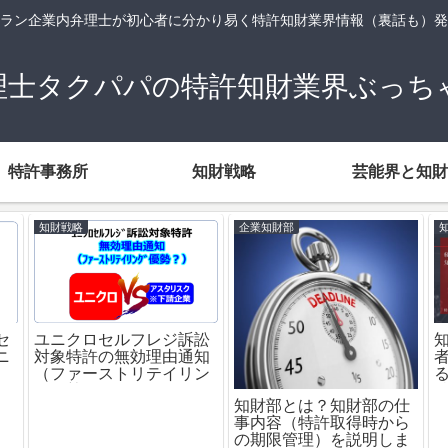
ラン企業内弁理士が初心者に分かり易く特許知財業界情報（裏話も）発
理士タクパパの特許知財業界ぶっち
特許事務所
知財戦略
芸能界と知財
財戦略
企業知財部
知財戦略
ニクロセルフレジ訴訟
知財業界
象特許の無効理由通知
者の必読
ファーストリテイリン
る知的財
優勢？）
特許庁
知財部とは？知財部の仕
事内容（特許取得時から
の期限管理）を説明しま