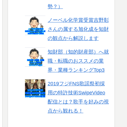
勢？）
ノーベル化学賞受賞吉野彰
さんの属する旭化成を知財
の観点から解説します
知財部（知的財産部）へ就
職・転職のおススメの業
界・業種ランキングTop3
2019フジFNS歌謡祭初採
用の特許技術SwipeVideo
配信とは？歌手を好みの視
点から観れる！