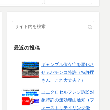
既読機能を例に
す
最近の投稿
ギャンブル依存症を悪化さ
せるパチンコ特許（特許庁
さん、これ大丈夫？）
ユニクロセルフレジ訴訟対
象特許の無効理由通知（フ
ァーストリテイリング優