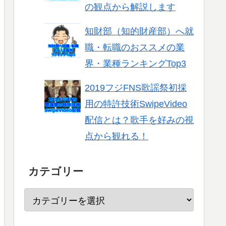
の観点から解説します
知財部（知的財産部）へ就
職・転職のおススメの業
界・業種ランキングTop3
2019フジFNS歌謡祭初採
用の特許技術SwipeVideo
配信とは？歌手を好みの視
点から観れる！
カテゴリー