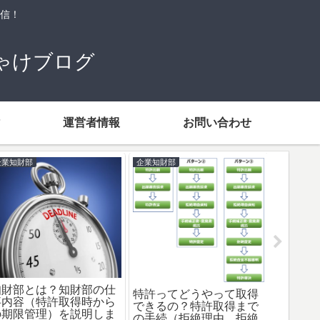
信！
ゃけブログ
運営者情報
お問い合わせ
知財戦略
知財戦略
企業知財
知財部
就職・
力・ス
法律知
ユニクロセルフレジ訴訟
king&princeがCM出演の
対象特許の無効理由通知
ぷっちょ（UHA味覚糖）
（ファーストリテイリン
特許戦略（知財戦略）が
グ優勢？）
すごい