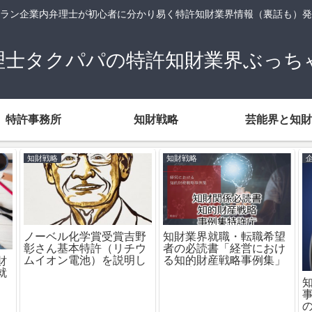
ラン企業内弁理士が初心者に分かり易く特許知財業界情報（裏話も）発
理士タクパパの特許知財業界ぶっち
特許事務所
知財戦略
芸能界と知財
企業知財部
企業知財部
知財部（知的財産部）へ
知財部とは？知財部の仕
就職・転職のおススメの
主婦
事内容（明細書作成、特
業界・業種ランキング
の例
許出願）を説明します
Top3