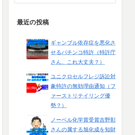
最近の投稿
ギャンブル依存症を悪化さ
せるパチンコ特許（特許庁
さん、これ大丈夫？）
ユニクロセルフレジ訴訟対
象特許の無効理由通知（フ
ァーストリテイリング優
勢？）
ノーベル化学賞受賞吉野彰
さんの属する旭化成を知財