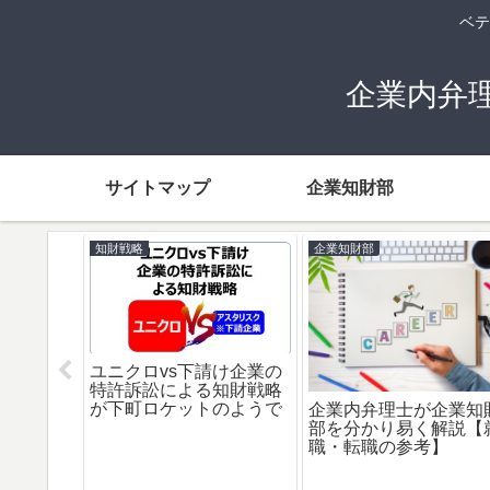
ベテ
企業内弁
サイトマップ
企業知財部
企業知財部
知財戦略
知財部の仕事内容「期限
管理：特許出願～拒絶査
特許って儲かるの？
定」を説明します（実は
のアイデア（発明）
超重要）
で説明します。
やって取得
許取得まで
理由、拒絶