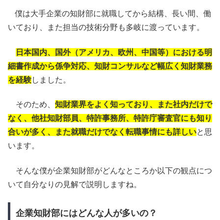
僕は大手企業の知財部に就職してから結構、長い間、働
いており、また担当の技術分野も多岐に渡っています。
日本国内、国外（アメリカ、欧州、中国等）における明
細書作成から係争対応、知財コンサルなど幅広く知財業務
を経験
しました。
そのため、
知財業界をよく知っており、また社内だけで
なく、他社知財部員、特許事務所、特許庁審査官にも知り
合いが多く、また就職だけでなく転職事情にも詳しい
と思
います。
そんな僕が企業知財部がどんなところか以下の観点につ
いて自分なりの見解で説明しますね。
企業知財部にはどんな人が多いの？