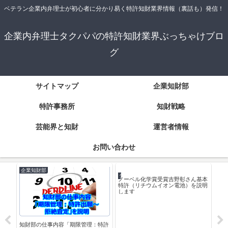
ベテラン企業内弁理士が初心者に分かり易く特許知財業界情報（裏話も）発信！
企業内弁理士タクパパの特許知財業界ぶっちゃけブロ
グ
サイトマップ
企業知財部
特許事務所
知財戦略
芸能界と知財
運営者情報
お問い合わせ
企業知財部
知財戦略
企
知財
に必
法律
知財部の仕事内容「期限管理：特許
ノーベル化学賞受賞吉野彰さん基本