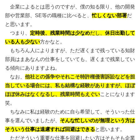
企業によるとは思うのですが、僕の知る限り、他の開発
部や営業部、SE等の職種に比べると、
忙しくない部署
だ
と思います。
つまり、
定時後、残業時間は少なめ
だし、
休日出勤して
いる人も少ない
方かなと。
もちろん人によりますが、ただ遅くまで残っている知財
部員はまあなんの仕事をしていても、遅くまで残業してい
る傾向にありますよね。
なお、
他社との係争やそれこそ特許権侵害訴訟などを担
当している場合には、私も結構な経験がありますが、ほぼ
ほぼ休みはなくなるし、残業時間もえぐい
ことになります
笑。
ちなみに私は経験のために自ら希望して、そういった仕
事を選んでいましたが、
そんな忙しいのが無理という方は
そういう仕事は遠慮すれば回避はできる
と思います。
ただそういう重要な仕事を回避したい方はそもそも企業