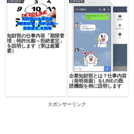
企業知財部
企業知財部
知財部の仕事内容「期限管
理：特許出願～拒絶査定」
を説明します（実は超重
要）
企業知財部とは？仕事内容
（発明発掘）をLINEの既
読機能を例に説明します
スポンサーリンク