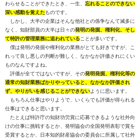
わらせることができたとき、一生、
忘れることのできない
深い感動を覚えた
ものです。
しかし、大半の企業はそんな他社との係争なんて滅多に
なく、知財部員の大半は日々の
発明の発掘、権利化、そし
て特許の管理業務に追われている
ことが多いです。
僕は発明の発掘や権利化の業務がとても好きですが、こ
れって良し悪しの判断が難しく、なかなか評価されにくい
ものなんですよね。
評価が全てではないですが、その
発明発掘、権利化等の
通常の知財業務ばかりやっていると、なかなか評価され
ず、やりがいを感じることができない
ように思います。
もちろん仕事はやりようで、いくらでも評価が得られる
仕事はできると思います。
たとえば特許庁の知財功労賞に応募できるような社外向
けの仕事に挑戦するとか、発明協会の全国発明表彰で賞を
受賞するとか、日本知的財産協会の委員会に所属して社外