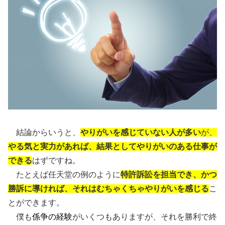
結論からいうと、
やりがいを感じていない人が多い
が、
やる気と実力があれば、結果としてやりがいのある仕事が
できる
はずですね。
たとえば任天堂の例のように
特許訴訟を担当でき、かつ
勝訴に導ければ、それはむちゃくちゃやりがいを感じる
こ
とができます。
僕も
係争の経験
がいくつもありますが、それを勝利で終