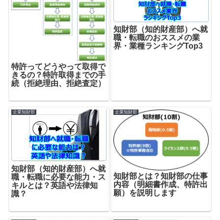
知財部（知的財産部）へ就
職・転職のおススメの業
界・業種ランキングTop3
特許ってどうやって取得で
きるの？特許取得までの手
続（拒絶理由、拒絶査定）
企業知財部
企業知財部
知財部（知的財産部）へ就
知財部とは？知財部の仕事
職・転職に必要な能力・ス
内容（明細書作成、特許出
キルとは？英語や法律知
願）を説明します
識？