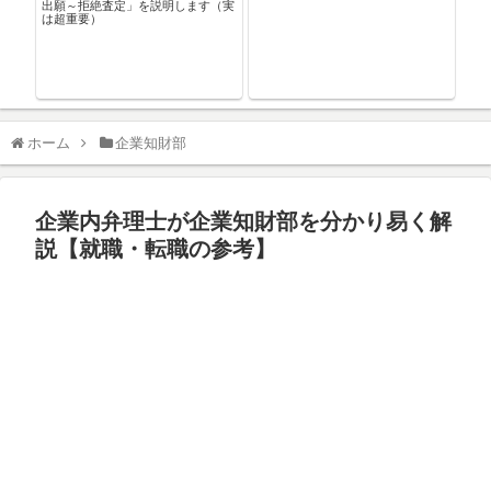
出願～拒絶査定」を説明します（実
特許（リチウムイオン電池）を説明
デア
は超重要）
します
ホーム
企業知財部
企業内弁理士が企業知財部を分かり易く解
説【就職・転職の参考】