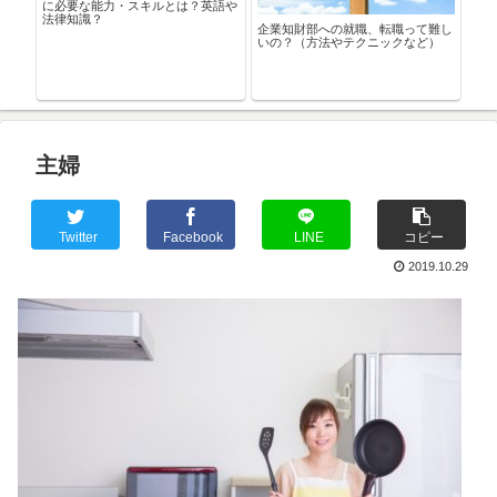
に必要な能力・スキルとは？英語や
法律知識？
企業知財部への就職、転職って難し
いの？（方法やテクニックなど）
知財
許取
ます
主婦
Twitter
Facebook
LINE
コピー
2019.10.29