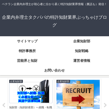
ベテラン企業内弁理士が初心者に分かり易く特許知財業界情報（裏話も）発信！
企業内弁理士タクパパの特許知財業界ぶっちゃけブロ
グ
サイトマップ
企業知財部
特許事務所
知財戦略
芸能界と知財
運営者情報
お問い合わせ
企業知財部
企業知財部
企
明発
説明し
知財部（知的財産部）へ就職・転職