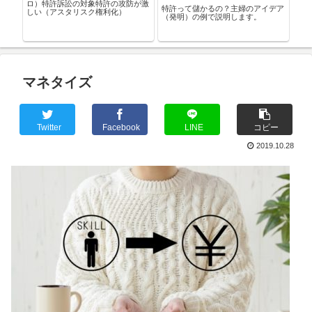
説明
ロ）特許訴訟の対象特許の攻防が激
無効
特許って儲かるの？主婦のアイデア
しい（アスタリスク権利化）
ング
（発明）の例で説明します。
マネタイズ
Twitter
Facebook
LINE
コピー
2019.10.28