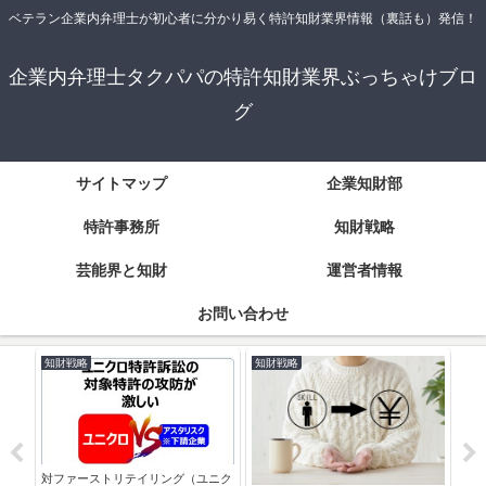
ベテラン企業内弁理士が初心者に分かり易く特許知財業界情報（裏話も）発信！
企業内弁理士タクパパの特許知財業界ぶっちゃけブロ
グ
サイトマップ
企業知財部
特許事務所
知財戦略
芸能界と知財
運営者情報
お問い合わせ
知財戦略
知財戦略
知
基本
対ファーストリテイリング（ユニク
ユニ