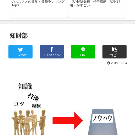
のおススメの業界・業種ランキング
（UHA味覚糖）特許戦略（知財戦
Top3
略）がすごい
優秀
内容
ルし
知財部
Twitter
Facebook
LINE
コピー
2019.11.04