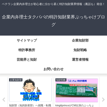
ベテラン企業内弁理士が初心者に分かり易く特許知財業界情報（裏話も）発信！
企業内弁理士タクパパの特許知財業界ぶっちゃけブロ
グ
サイトマップ
企業知財部
特許事務所
知財戦略
芸能界と知財
運営者情報
お問い合わせ
企業知財部
知財戦略
特
かり
知財部（知的財産部）へ就職・転職
king&princeがCM出演のぷっちょ