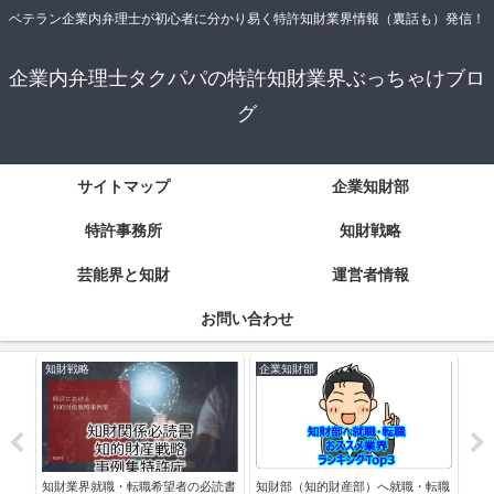
ベテラン企業内弁理士が初心者に分かり易く特許知財業界情報（裏話も）発信！
企業内弁理士タクパパの特許知財業界ぶっちゃけブロ
グ
サイトマップ
企業知財部
特許事務所
知財戦略
芸能界と知財
運営者情報
お問い合わせ
知財戦略
企業知財部
知
かり
ki
（U
略）
知財業界就職・転職希望者の必読書
知財部（知的財産部）へ就職・転職