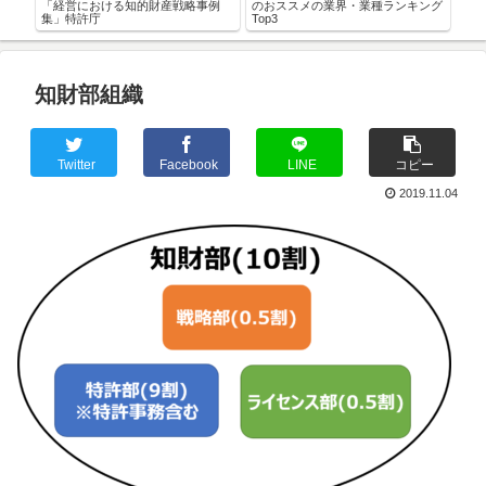
「経営における知的財産戦略事例
のおススメの業界・業種ランキング
集」特許庁
Top3
知財部組織
Twitter
Facebook
LINE
コピー
2019.11.04