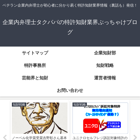
ベテラン企業内弁理士が初心者に分かり易く特許知財業界情報（裏話も）発信！
企業内弁理士タクパパの特許知財業界ぶっちゃけブロ
グ
サイトマップ
企業知財部
特許事務所
知財戦略
芸能界と知財
運営者情報
お問い合わせ
知財戦略
知財戦略
企
読書
例
ノーベル化学賞受賞吉野彰さん基本
ユニクロセルフレジ訴訟対象特許の
知財