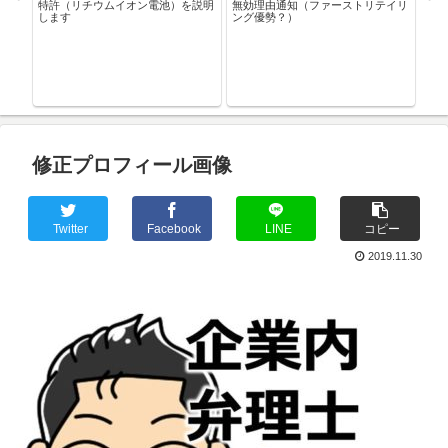
特許（リチウムイオン電池）を説明
無効理由通知（ファーストリテイリ
に必
します
ング優勢？）
法律
修正プロフィール画像
Twitter
Facebook
LINE
コピー
2019.11.30