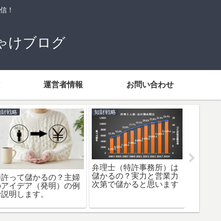
信！
ゃけブログ
運営者情報
お問い合わせ
知財戦略
知財戦略
知財戦略
弁理士（特許事務所）は
ノーベ
儲かるの？実力と営業力
彰さん
特許って儲かるの？主婦
次第で儲かると思います
ムイオ
のアイデア（発明）の例
ます
で説明します。