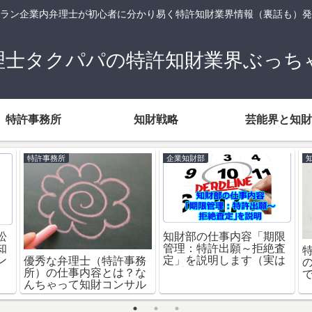
ラン企業内弁理士が初心者に分かり易く特許知財業界情報（裏話も）発
理士タクパパの特許知財業界ぶっち
特許事務所
知財戦略
芸能界と知財
特許事務所
企業知財部
訟
知財部の仕事内容「期限
知
管理：特許出願～拒絶査
ン
定」を説明します（実は
優秀な弁理士（特許事務
超重要）
所）の仕事内容とは？な
んちゃって知財コンサル
していませんか？