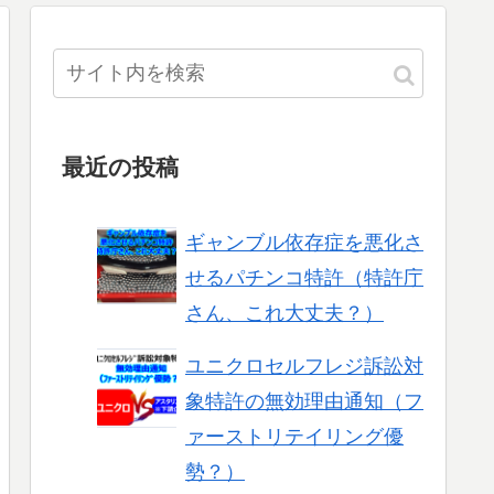
最近の投稿
ギャンブル依存症を悪化さ
せるパチンコ特許（特許庁
さん、これ大丈夫？）
ユニクロセルフレジ訴訟対
象特許の無効理由通知（フ
ァーストリテイリング優
勢？）