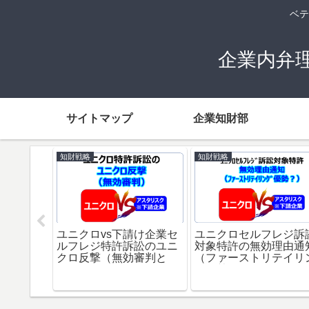
ベテ
企業内弁
サイトマップ
企業知財部
知財戦略
知財戦略
って取得
取得まで
由、拒絶
ユニクロvs下請け企業セ
ユニクロセルフレジ訴
ルフレジ特許訴訟のユニ
対象特許の無効理由通
クロ反撃（無効審判と
（ファーストリテイリ
は？）
グ優勢？）