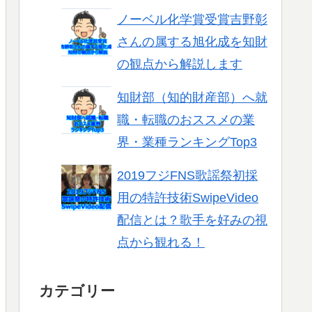
ノーベル化学賞受賞吉野彰
さんの属する旭化成を知財
の観点から解説します
知財部（知的財産部）へ就
職・転職のおススメの業
界・業種ランキングTop3
2019フジFNS歌謡祭初採
用の特許技術SwipeVideo
配信とは？歌手を好みの視
点から観れる！
カテゴリー